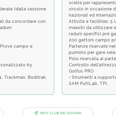
scelte per rappresenta
derale (dalla sessione
circolo in occasione 
nazionali ed internazi
duali da concordare con
Attività e facilities: 
raduni
maestri da utilizzare e
raduni specifici pre g
200 gettoni campo pr
 - Prove campo e
Partenze riservate ne
pulmino per gare sele
Polo riservata ai part
ersonalizzato by
Controllo dell’attrezz
Golfus PRO
V1, Trackman, Boditrak,
• Strumenti a supporto
SAM PuttLab, TPI.
INFO CLUB DEI GIOVANI