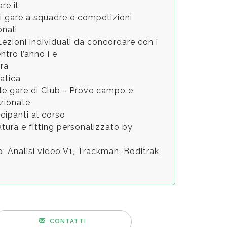
re il
di gare a squadre e competizioni
The 2nd Junior Road to the 2022 Ryder
onali
Cup
5 Lezioni individuali da concordare con i
30 maggio 2018
ntro l’anno i e
ara
The 2nd Junior Road to the 2022 Ryder
atica
Cup
lle gare di Club - Prove campo e
Mercoledì 30 maggio
zionate
ecipanti al corso
Leoncino d'oro
atura e fitting personalizzato by
26 e 27 maggio 2018
: Analisi video V1, Trackman, Boditrak,
Mat Cup
19 maggio 2018
MAT CUP
19 maggio 2018
CONTATTI