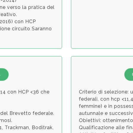
2-2014)
ne verso la pratica del
reativo.
2-2016) con HCP
ione circuito Saranno
4
 U14 con HCP <36 che
Criterio di selezione:
federali, con hcp <11,4
femmine) e in possess
del Brevetto federale.
autunnale e successiv
amosi.
Obiettivi: otteniment
V1, Trackman, Boditrak,
Qualificazione alle fi