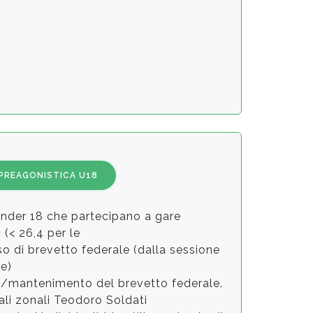
US KIDS
23 settembre 2018
ENGEL & VOLKERS FOR KIDS
15 settembre 2018
ENGEL & VOLKERS FOR KIDS
15 settembre 2018
Campionato Nazionale Pallavicino
PREAGONISTICA U18
28-30 agosto 2018
 under 18 che partecipano a gare
Corsi Club dei Giovani
 (< 26,4 per le
31 luglio 2018
o di brevetto federale (dalla sessione
e)
Junior League
o/mantenimento del brevetto federale.
31 luglio 2018
nali zonali Teodoro Soldati