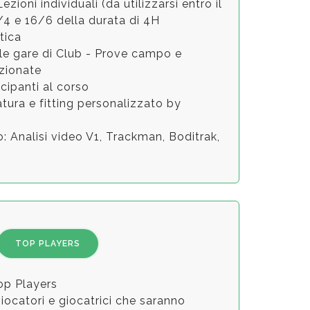
 Lezioni individuali (da utilizzarsi entro il
Campionato a Squadre U14
4 e 16/6 della durata di 4H
17 - 18 luglio 2018
tica
lle gare di Club - Prove campo e
ENGEL & VOLKERS FOR KIDS
zionate
28 giugno 2018
ecipanti al corso
atura e fitting personalizzato by
Engel & Volkers kids golf cup under 14
28 giugno 2018
: Analisi video V1, Trackman, Boditrak,
SAVE THE DATE
10 giugno 2018
Area Kids Open d'Italia
31 maggio 3 giugno 2018
TOP PLAYERS
The 2nd Junior Road to the 2022 Ryder
op Players
Cup
giocatori e giocatrici che saranno
30 maggio 2018