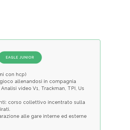
US KIDS MILAN LOCAL TOUR
4 novembre 2018
Memorial Pier Vecchi
2 novembre 2018
Classifica Junior League
ottobre 2018
EAGLE JUNIOR
US KIDS Classifica
nni con hcp)
20 ottobre 2018
il gioco allenandosi in compagnia
 Analisi video V1, Trackman, TPI, Us
MAT CUP
7 ottobre 2018
ti: corso collettivo incentrato sulla
rati.
US KIDS
razione alle gare interne ed esterne
23 settembre 2018