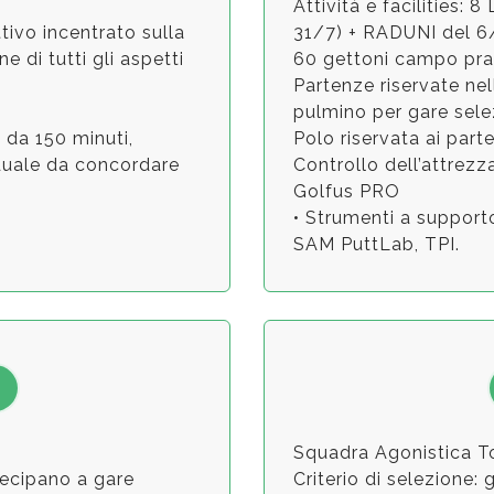
Attività e facilities: 8
ttivo incentrato sulla
31/7) + RADUNI del 6/
e di tutti gli aspetti
60 gettoni campo pra
Partenze riservate ne
pulmino per gare sele
 da 150 minuti,
Polo riservata ai part
iduale da concordare
Controllo dell’attrezz
Golfus PRO
• Strumenti a supporto
SAM PuttLab, TPI.
Squadra Agonistica T
tecipano a gare
Criterio di selezione: 