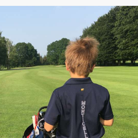
Alice for children Kid Trophy
14 aprile 2018
Save the date
14 - 22 aprile 2018
Complimenti Virginia!
31 Marzo - 1 aprile 2018
Corso Primavera 2018
marzo 2018
Iscrizioni corsi primavera
15 marzo 2018
US KIDS MILAN LOCAL TOUR
10 marzo 2018
US KIDS MILAN LOCAL TOUR