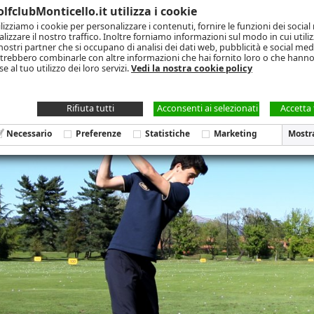
lfclubMonticello.it utilizza i cookie
OLF
IL CLUB
GIOCA
LOCATION
EVENTI E NEWS
CONTAT
ilizziamo i cookie per personalizzare i contenuti, fornire le funzioni dei socia
alizzare il nostro traffico. Inoltre forniamo informazioni sul modo in cui utilizz
 nostri partner che si occupano di analisi dei dati web, pubblicità e social medi
trebbero combinarle con altre informazioni che hai fornito loro o che hanno
rsi
Gare
Giovani
Seniores
Eagle Golf Academy Montice
se al tuo utilizzo dei loro servizi.
Vedi la nostra cookie policy
Rifiuta tutti
Acconsenti ai selezionati
Accetta 
Necessario
Preferenze
Statistiche
Marketing
Mostra