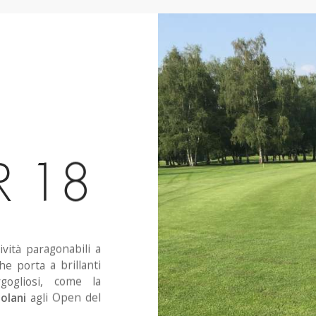
R 18
vità paragonabili a
he porta a brillanti
gogliosi, come la
olani
agli Open del