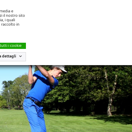
TI
AREA SOCI
l media e
i il nostro sito
a, i quali
 raccolto in
llo
tutti i cookie
 dettagli