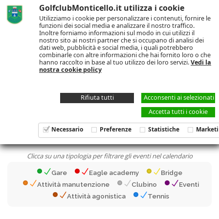
GolfclubMonticello.it utilizza i cookie
Utilizziamo i cookie per personalizzare i contenuti, fornire le
funzioni dei social media e analizzare il nostro traffico.
Inoltre forniamo informazioni sul modo in cui utilizzi il
nostro sito ai nostri partner che si occupano di analisi dei
dati web, pubblicità e social media, i quali potrebbero
combinarle con altre informazioni che hai fornito loro o che
EVENTI E NEWS
hanno raccolto in base al tuo utilizzo dei loro servizi.
Vedi la
nostra cookie policy
Rifiuta tutti
Acconsenti ai selezionati
Accetta tutti i cookie
Agosto 2026
<< PRECEDENTE
SUCCESSIVO >>
Necessario
Preferenze
Statistiche
Market
Clicca su una tipologia per filtrare gli eventi nel calendario
Gare
Eagle academy
Bridge
Attività manutenzione
Clubino
Eventi
Attività agonistica
Tennis