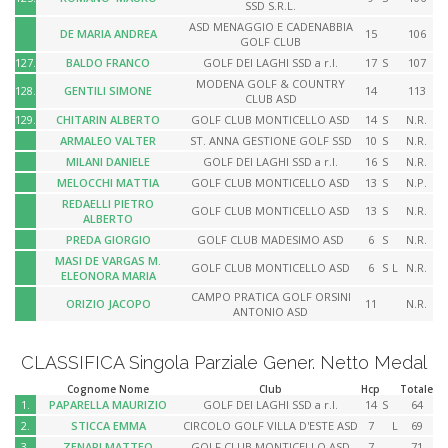
SSD S.R.L.
ASD MENAGGIO E CADENABBIA
DE MARIA ANDREA
15
106
GOLF CLUB
127.
BALDO FRANCO
GOLF DEI LAGHI SSD a r.l.
17
S
107
MODENA GOLF & COUNTRY
128.
GENTILI SIMONE
14
113
CLUB ASD
129.
CHITARIN ALBERTO
GOLF CLUB MONTICELLO ASD
14
S
N.R.
ARMALEO VALTER
ST. ANNA GESTIONE GOLF SSD
10
S
N.R.
MILANI DANIELE
GOLF DEI LAGHI SSD a r.l.
16
S
N.R.
MELOCCHI MATTIA
GOLF CLUB MONTICELLO ASD
13
S
N.P.
REDAELLI PIETRO
GOLF CLUB MONTICELLO ASD
13
S
N.R.
ALBERTO
PREDA GIORGIO
GOLF CLUB MADESIMO ASD
6
S
N.R.
MASI DE VARGAS M.
GOLF CLUB MONTICELLO ASD
6
S
L
N.R.
ELEONORA MARIA
CAMPO PRATICA GOLF ORSINI
ORIZIO JACOPO
11
N.R.
ANTONIO ASD
CLASSIFICA Singola Parziale Gener. Netto Medal
Cognome Nome
Club
Hcp
Totale
1.
PAPARELLA MAURIZIO
GOLF DEI LAGHI SSD a r.l.
14
S
64
2.
STICCA EMMA
CIRCOLO GOLF VILLA D'ESTE ASD
7
L
69
3.
ZENARI MATTEO
GOLF CLUB MONTICELLO ASD
7
71