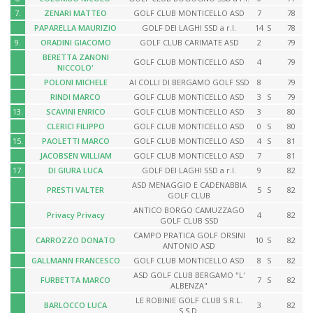
7.
ZENARI MATTEO
GOLF CLUB MONTICELLO ASD
7
78
PAPARELLA MAURIZIO
GOLF DEI LAGHI SSD a r.l.
14
S
78
9.
ORADINI GIACOMO
GOLF CLUB CARIMATE ASD
2
79
BERETTA ZANONI
GOLF CLUB MONTICELLO ASD
4
79
NICCOLO'
POLONI MICHELE
AI COLLI DI BERGAMO GOLF SSD
8
79
RINDI MARCO
GOLF CLUB MONTICELLO ASD
3
S
79
13.
SCAVINI ENRICO
GOLF CLUB MONTICELLO ASD
3
80
CLERICI FILIPPO
GOLF CLUB MONTICELLO ASD
0
S
80
15.
PAOLETTI MARCO
GOLF CLUB MONTICELLO ASD
4
S
81
JACOBSEN WILLIAM
GOLF CLUB MONTICELLO ASD
7
81
17.
DI GIURA LUCA
GOLF DEI LAGHI SSD a r.l.
9
82
ASD MENAGGIO E CADENABBIA
PRESTI VALTER
5
S
82
GOLF CLUB
ANTICO BORGO CAMUZZAGO
Privacy Privacy
4
82
GOLF CLUB SSD
CAMPO PRATICA GOLF ORSINI
CARROZZO DONATO
10
S
82
ANTONIO ASD
GALLMANN FRANCESCO
GOLF CLUB MONTICELLO ASD
8
S
82
ASD GOLF CLUB BERGAMO "L'
FURBETTA MARCO
7
S
82
ALBENZA"
LE ROBINIE GOLF CLUB S.R.L.
BARLOCCO LUCA
3
82
S.S.D.