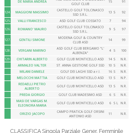
DE MARIA ANDREA
15
91
GOLF CLUB
CASTELLO GOLF TOLCINASCO
124.
MAGGIONI MASSIMO
13
S
92
SSD S.R.L.
125.
VALLI FRANCESCO
ASD GOLF CLUB COSSATO
7
94
CASTELLO GOLF TOLCINASCO
126.
ROMANO' MAURO
9
S
97
SSD S.R.L.
MODENA GOLF & COUNTRY
127.
GENTILI SIMONE
14
99
CLUB ASD
ASD GOLF CLUB BERGAMO "L'
128.
VERGANI MARINO
4
S
100
ALBENZA"
129.
CHITARIN ALBERTO
GOLF CLUB MONTICELLO ASD
14
S
N.R.
ARMALEO VALTER
ST. ANNA GESTIONE GOLF SSD
10
S
N.R.
MILANI DANIELE
GOLF DEI LAGHI SSD a r.l.
16
S
N.R.
MELOCCHI MATTIA
GOLF CLUB MONTICELLO ASD
13
S
N.P.
REDAELLI PIETRO
GOLF CLUB MONTICELLO ASD
13
S
N.R.
ALBERTO
PREDA GIORGIO
GOLF CLUB MADESIMO ASD
6
S
N.R.
MASI DE VARGAS M.
GOLF CLUB MONTICELLO ASD
6
S
L
N.R.
ELEONORA MARIA
CAMPO PRATICA GOLF ORSINI
ORIZIO JACOPO
11
N.R.
ANTONIO ASD
CLASSIFICA Singola Parziale Gener. Femminile