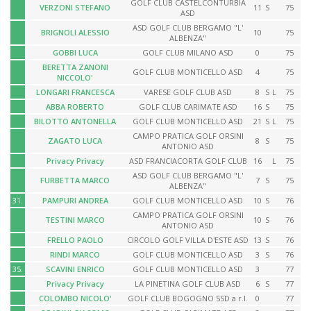
GOLF CLUB CASTELCONTURBIA
VERZONI STEFANO
11
S
75
ASD
ASD GOLF CLUB BERGAMO "L'
BRIGNOLI ALESSIO
10
75
ALBENZA"
GOBBI LUCA
GOLF CLUB MILANO ASD
0
75
BERETTA ZANONI
GOLF CLUB MONTICELLO ASD
4
75
NICCOLO'
LONGARI FRANCESCA
VARESE GOLF CLUB ASD
8
S
L
75
ABBA ROBERTO
GOLF CLUB CARIMATE ASD
16
S
75
BILOTTO ANTONELLA
GOLF CLUB MONTICELLO ASD
21
S
L
75
CAMPO PRATICA GOLF ORSINI
ZAGATO LUCA
8
S
75
ANTONIO ASD
Privacy Privacy
ASD FRANCIACORTA GOLF CLUB
16
L
75
ASD GOLF CLUB BERGAMO "L'
FURBETTA MARCO
7
S
75
ALBENZA"
31.
PAMPURI ANDREA
GOLF CLUB MONTICELLO ASD
10
S
76
CAMPO PRATICA GOLF ORSINI
TESTINI MARCO
10
S
76
ANTONIO ASD
FRELLO PAOLO
CIRCOLO GOLF VILLA D'ESTE ASD
13
S
76
RINDI MARCO
GOLF CLUB MONTICELLO ASD
3
S
76
35.
SCAVINI ENRICO
GOLF CLUB MONTICELLO ASD
3
77
Privacy Privacy
LA PINETINA GOLF CLUB ASD
6
S
77
COLOMBO NICOLO'
GOLF CLUB BOGOGNO SSD a r.l.
0
77