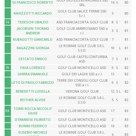
GOLF DES ILES BORROMEES SSD
DI FRANCESCO ROBERTO
16
S
80
SRL
GOLF CLUB SALICE TERME SSD
RAVIZZOTTI RICCARDO
5
80
S.r.l.
74.
TEDESCHI UBALDO
ASD FRANCIACORTA GOLF CLUB
8
S
81
JACOBSEN THOMAS
GOLF CLUB AMBROSIANO SSD a
3
S
81
ANDREW
r.l.
RUBAGOTTI GIANCARLO
ASD FRANCIACORTA GOLF CLUB
7
81
LE ROBINIE GOLF CLUB S.R.L.
RAGAZZINI GIORGIA
10
L
81
S.S.D.
GOLF CLUB CASTELCONTURBIA
CECCATO ENRICO
7
S
81
ASD
79.
FAVA LORENZO
GOLF CLUB MONTICELLO ASD
9
S
82
GHIRRA EMANUELE
GOLF DEI LAGHI SSD a r.l.
13
82
TERRE DEI CONSOLI GOLF CLUB
LETO DI PRIOLO FABRIZIO
9
S
82
SSD a r.l.
BENEDETTI LUISELLA
VERONA GOLF CLUB
12
S
L
82
LE ROBINIE GOLF CLUB S.R.L.
REITHER ALVISE
5
S
82
S.S.D.
TORRI ROCCA NICCOLO'
84.
GOLF CLUB MONTICELLO ASD
17
83
GIUSE
D'EMARESE FILIBERTO
GOLF CLUB MONTICELLO ASD
2
83
BONINI FEDERICO
GOLF CLUB MONTICELLO ASD
16
83
EUSEBIO MICHELE
LE ROBINIE GOLF CLUB S.R.L.
6
83