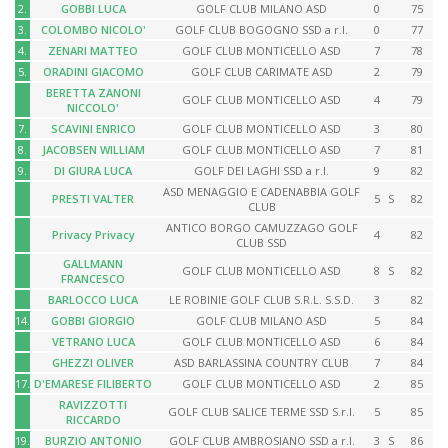
2.
GOBBI LUCA
GOLF CLUB MILANO ASD
0
75
3.
COLOMBO NICOLO'
GOLF CLUB BOGOGNO SSD a r.l.
0
77
4.
ZENARI MATTEO
GOLF CLUB MONTICELLO ASD
7
78
5.
ORADINI GIACOMO
GOLF CLUB CARIMATE ASD
2
79
BERETTA ZANONI
GOLF CLUB MONTICELLO ASD
4
79
NICCOLO'
7.
SCAVINI ENRICO
GOLF CLUB MONTICELLO ASD
3
80
8.
JACOBSEN WILLIAM
GOLF CLUB MONTICELLO ASD
7
81
9.
DI GIURA LUCA
GOLF DEI LAGHI SSD a r.l.
9
82
ASD MENAGGIO E CADENABBIA GOLF
PRESTI VALTER
5
S
82
CLUB
ANTICO BORGO CAMUZZAGO GOLF
Privacy Privacy
4
82
CLUB SSD
GALLMANN
GOLF CLUB MONTICELLO ASD
8
S
82
FRANCESCO
BARLOCCO LUCA
LE ROBINIE GOLF CLUB S.R.L. S.S.D.
3
82
14.
GOBBI GIORGIO
GOLF CLUB MILANO ASD
5
84
VETRANO LUCA
GOLF CLUB MONTICELLO ASD
6
84
GHEZZI OLIVER
ASD BARLASSINA COUNTRY CLUB
7
84
17.
D'EMARESE FILIBERTO
GOLF CLUB MONTICELLO ASD
2
85
RAVIZZOTTI
GOLF CLUB SALICE TERME SSD S.r.l.
5
85
RICCARDO
19.
BURZIO ANTONIO
GOLF CLUB AMBROSIANO SSD a r.l.
3
S
86