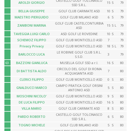
CASTELLO GOLF TOLCINASCO
AROLDI GIORGIO
15
S
79
SSD S.R.L.
BELLIA GIUSEPPE
GOLF CLUB CARIMATE ASD
10
S
79
MAESTRO PIERGUIDO
GOLF CLUB MILANO ASD
6
S
79
GOLF CLUB CASTELCONTURBIA
ZANIBONI MARINA
15
S
L
79
ASD
TAVEGGIA LUIGI CARLO
ASD GOLF LE ROVEDINE
10
S
79
SCHEMOZ FILIPPO
GOLF CLUB MONTICELLO ASD
7
79
Privacy Privacy
GOLF CLUB MONTICELLO ASD
18
S
L
79
LE ROBINIE GOLF CLUB S.R.L.
BARLOCCO LUCA
3
79
S.S.D.
63.
BAZZONI GIANLUCA
MUSELLA GOLF SSD a r.l.
16
S
80
CIRCOLO DEL GOLF DI ROMA
DI BATTISTA ALDO
7
80
ACQUASANTA ASD
CLERICI FILIPPO
GOLF CLUB MONTICELLO ASD
0
S
80
CAMPO PRATICA GOLF ORSINI
GNALDUCCI MARCO
5
S
80
ANTONIO ASD
MOSCHINI NICOLO'
GOLF CLUB MONTICELLO ASD
9
S
80
DE LUCA FILIPPO
GOLF CLUB MONTICELLO ASD
16
S
80
VILLA MARIO
GOLF CLUB CARIMATE ASD
8
S
80
CASTELLO GOLF TOLCINASCO
PARDO ROBERTO
6
S
80
SSD S.R.L.
TOGNO MICHELE
GOLF CLUB MILANO ASD
5
S
80