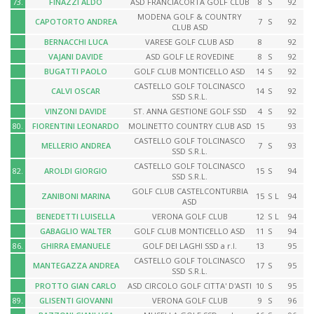
73.
FINAZZI ALDO
ASD FRANCIACORTA GOLF CLUB
8
S
92
MODENA GOLF & COUNTRY
CAPOTORTO ANDREA
7
S
92
CLUB ASD
BERNACCHI LUCA
VARESE GOLF CLUB ASD
8
92
VAJANI DAVIDE
ASD GOLF LE ROVEDINE
8
S
92
BUGATTI PAOLO
GOLF CLUB MONTICELLO ASD
14
S
92
CASTELLO GOLF TOLCINASCO
CALVI OSCAR
14
S
92
SSD S.R.L.
VINZONI DAVIDE
ST. ANNA GESTIONE GOLF SSD
4
S
92
80.
FIORENTINI LEONARDO
MOLINETTO COUNTRY CLUB ASD
15
93
CASTELLO GOLF TOLCINASCO
MELLERIO ANDREA
7
S
93
SSD S.R.L.
CASTELLO GOLF TOLCINASCO
82.
AROLDI GIORGIO
15
S
94
SSD S.R.L.
GOLF CLUB CASTELCONTURBIA
ZANIBONI MARINA
15
S
L
94
ASD
BENEDETTI LUISELLA
VERONA GOLF CLUB
12
S
L
94
GABAGLIO WALTER
GOLF CLUB MONTICELLO ASD
11
S
94
86.
GHIRRA EMANUELE
GOLF DEI LAGHI SSD a r.l.
13
95
CASTELLO GOLF TOLCINASCO
MANTEGAZZA ANDREA
17
S
95
SSD S.R.L.
PROTTO GIAN CARLO
ASD CIRCOLO GOLF CITTA' D'ASTI
10
S
95
89.
GLISENTI GIOVANNI
VERONA GOLF CLUB
9
S
96