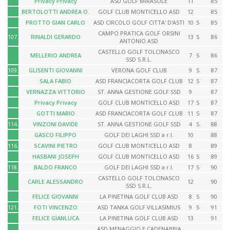
Privacy Privacy
ASD GOLF MIRASOLE
11
85
BERTOLOTTI ANDREA O.
GOLF CLUB MONTICELLO ASD
12
85
PROTTO GIAN CARLO
ASD CIRCOLO GOLF CITTA' D'ASTI
10
S
85
CAMPO PRATICA GOLF ORSINI
107.
RINALDI GERARDO
13
S
86
ANTONIO ASD
CASTELLO GOLF TOLCINASCO
MELLERIO ANDREA
7
S
86
SSD S.R.L.
109.
GLISENTI GIOVANNI
VERONA GOLF CLUB
9
S
87
SALA FABIO
ASD FRANCIACORTA GOLF CLUB
12
S
87
VERNAZZA VITTORIO
ST. ANNA GESTIONE GOLF SSD
9
87
Privacy Privacy
GOLF CLUB MONTICELLO ASD
17
S
87
GOTTI MARIO
ASD FRANCIACORTA GOLF CLUB
11
S
87
114.
VINZONI DAVIDE
ST. ANNA GESTIONE GOLF SSD
4
S
88
GASCO FILIPPO
GOLF DEI LAGHI SSD a r.l.
10
88
116.
SCAVINI PIETRO
GOLF CLUB MONTICELLO ASD
8
89
HASBANI JOSEPH
GOLF CLUB MONTICELLO ASD
16
S
89
118.
BALDO FRANCO
GOLF DEI LAGHI SSD a r.l.
17
S
90
CASTELLO GOLF TOLCINASCO
CARLE ALESSANDRO
12
90
SSD S.R.L.
FELICE GIOVANNI
LA PINETINA GOLF CLUB ASD
8
S
90
121.
FOTI VINCENZO
ASD TANKA GOLF VILLASIMIUS
9
S
91
FELICE GIANLUCA
LA PINETINA GOLF CLUB ASD
13
91
ASD MENAGGIO E CADENABBIA