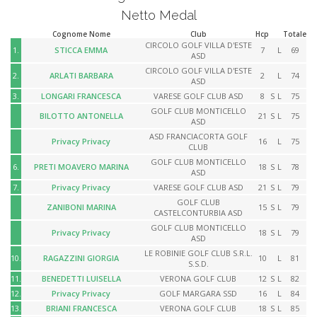
Netto Medal
Cognome Nome
Club
Hcp
Totale
CIRCOLO GOLF VILLA D'ESTE
1.
STICCA EMMA
7
L
69
ASD
CIRCOLO GOLF VILLA D'ESTE
2.
ARLATI BARBARA
2
L
74
ASD
3.
LONGARI FRANCESCA
VARESE GOLF CLUB ASD
8
S
L
75
GOLF CLUB MONTICELLO
BILOTTO ANTONELLA
21
S
L
75
ASD
ASD FRANCIACORTA GOLF
Privacy Privacy
16
L
75
CLUB
GOLF CLUB MONTICELLO
6.
PRETI MOAVERO MARINA
18
S
L
78
ASD
7.
Privacy Privacy
VARESE GOLF CLUB ASD
21
S
L
79
GOLF CLUB
ZANIBONI MARINA
15
S
L
79
CASTELCONTURBIA ASD
GOLF CLUB MONTICELLO
Privacy Privacy
18
S
L
79
ASD
LE ROBINIE GOLF CLUB S.R.L.
10.
RAGAZZINI GIORGIA
10
L
81
S.S.D.
11.
BENEDETTI LUISELLA
VERONA GOLF CLUB
12
S
L
82
12.
Privacy Privacy
GOLF MARGARA SSD
16
L
84
13.
BRIANI FRANCESCA
VERONA GOLF CLUB
18
S
L
85