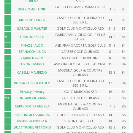
LORENZ
S.S.D.
GOLF CLUB AMBROSIANO SSD a
BURZIO ANTONIO
3
S
83
r.l.
CASTELLO GOLF TOLCINASCO
MOSCHET ENZO
13
S
83
SSD S.R.L.
GABAGLIO WALTER
GOLF CLUB MONTICELLO ASD
11
S
83
GARDA SAN VIGILIO GOLF CLUB
91.
ERBA ROBERTO
14
S
84
SSD a r.l.
FINAZZI ALDO
ASD FRANCIACORTA GOLF CLUB
8
S
84
BERNACCHI LUCA
VARESE GOLF CLUB ASD
8
84
VAJANI DAVIDE
ASD GOLF LE ROVEDINE
8
S
84
TIRONE MARIO
ASD CIRCOLO GOLF CITTA' D'ASTI
15
S
84
MODENA GOLF & COUNTRY
CASELLI MAURIZIO
15
S
84
CLUB ASD
CASTELLO GOLF TOLCINASCO
ROSSATTI PIER PAOLO
17
S
84
SSD S.R.L.
Privacy Privacy
GOLF MARGARA SSD
16
L
84
99.
LONGARI GIOVANNI
VARESE GOLF CLUB ASD
6
S
85
MODENA GOLF & COUNTRY
CAPOTORTO ANDREA
7
S
85
CLUB ASD
PRESTINI ALESSANDRO
GOLF CLUB MONTICELLO ASD
14
85
BRIANI FRANCESCA
VERONA GOLF CLUB
18
S
L
85
QUATTRONE VITTORIO
GOLF CLUB MONTICELLO ASD
15
S
85