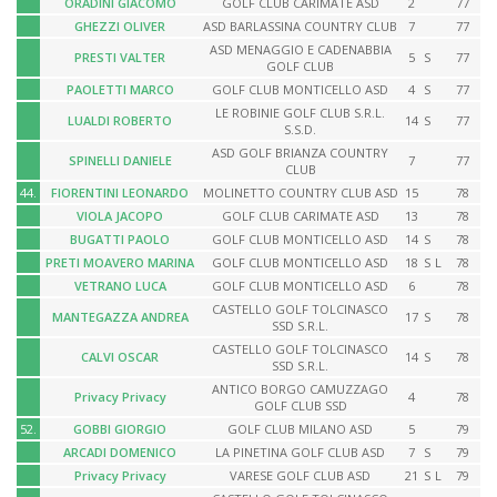
ORADINI GIACOMO
GOLF CLUB CARIMATE ASD
2
77
GHEZZI OLIVER
ASD BARLASSINA COUNTRY CLUB
7
77
ASD MENAGGIO E CADENABBIA
PRESTI VALTER
5
S
77
GOLF CLUB
PAOLETTI MARCO
GOLF CLUB MONTICELLO ASD
4
S
77
LE ROBINIE GOLF CLUB S.R.L.
LUALDI ROBERTO
14
S
77
S.S.D.
ASD GOLF BRIANZA COUNTRY
SPINELLI DANIELE
7
77
CLUB
44.
FIORENTINI LEONARDO
MOLINETTO COUNTRY CLUB ASD
15
78
VIOLA JACOPO
GOLF CLUB CARIMATE ASD
13
78
BUGATTI PAOLO
GOLF CLUB MONTICELLO ASD
14
S
78
PRETI MOAVERO MARINA
GOLF CLUB MONTICELLO ASD
18
S
L
78
VETRANO LUCA
GOLF CLUB MONTICELLO ASD
6
78
CASTELLO GOLF TOLCINASCO
MANTEGAZZA ANDREA
17
S
78
SSD S.R.L.
CASTELLO GOLF TOLCINASCO
CALVI OSCAR
14
S
78
SSD S.R.L.
ANTICO BORGO CAMUZZAGO
Privacy Privacy
4
78
GOLF CLUB SSD
52.
GOBBI GIORGIO
GOLF CLUB MILANO ASD
5
79
ARCADI DOMENICO
LA PINETINA GOLF CLUB ASD
7
S
79
Privacy Privacy
VARESE GOLF CLUB ASD
21
S
L
79