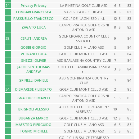
24.
Privacy Privacy
LA PINETINA GOLF CLUB ASD
6
S
83
LONGARI FRANCESCA
VARESE GOLF CLUB ASD
8
S
L
83
PASSUELLO FRANCESCO
GOLF DEI LAGHI SSD a r.l.
12
S
83
CAMPO PRATICA GOLF ORSINI
ZAGATO LUCA
8
S
83
ANTONIO ASD
GOLF CROARA COUNTRY CLUB
28.
CERUTI ANDREA
9
84
SSD a R.L.
GOBBI GIORGIO
GOLF CLUB MILANO ASD
5
84
VETRANO LUCA
GOLF CLUB MONTICELLO ASD
6
84
GHEZZI OLIVER
ASD BARLASSINA COUNTRY CLUB
7
84
JACOBSEN THOMAS
GOLF CLUB AMBROSIANO SSD a
3
S
84
ANDREW
r.l.
ASD GOLF BRIANZA COUNTRY
SPINELLI DANIELE
7
84
CLUB
34.
D'EMARESE FILIBERTO
GOLF CLUB MONTICELLO ASD
2
85
CAMPO PRATICA GOLF ORSINI
GNALDUCCI MARCO
5
S
85
ANTONIO ASD
ASD GOLF CLUB BERGAMO "L'
BRIGNOLI ALESSIO
10
85
ALBENZA"
BUGANZA MARCO
GOLF CLUB MONTICELLO ASD
12
S
85
MAESTRO PIERGUIDO
GOLF CLUB MILANO ASD
6
S
85
TOGNO MICHELE
GOLF CLUB MILANO ASD
5
S
85
GOLF CLUB SALICE TERME SSD