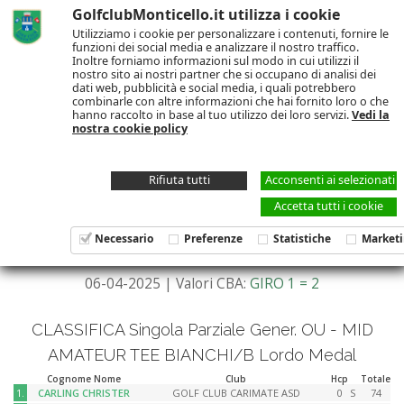
GolfclubMonticello.it utilizza i cookie
Utilizziamo i cookie per personalizzare i contenuti, fornire le
funzioni dei social media e analizzare il nostro traffico.
Inoltre forniamo informazioni sul modo in cui utilizzi il
nostro sito ai nostri partner che si occupano di analisi dei
dati web, pubblicità e social media, i quali potrebbero
CALENDARIO E
combinarle con altre informazioni che hai fornito loro o che
hanno raccolto in base al tuo utilizzo dei loro servizi.
Vedi la
CLASSIFICHE
nostra cookie policy
Rifiuta tutti
Acconsenti ai selezionati
Accetta tutti i cookie
Mid-Amateur Golf Trophy Trofeo
Medavita
Necessario
Preferenze
Statistiche
Market
06-04-2025 | Valori CBA:
GIRO 1 = 2
CLASSIFICA Singola Parziale Gener. OU - MID
AMATEUR TEE BIANCHI/B Lordo Medal
Cognome Nome
Club
Hcp
Totale
1.
CARLING CHRISTER
GOLF CLUB CARIMATE ASD
0
S
74