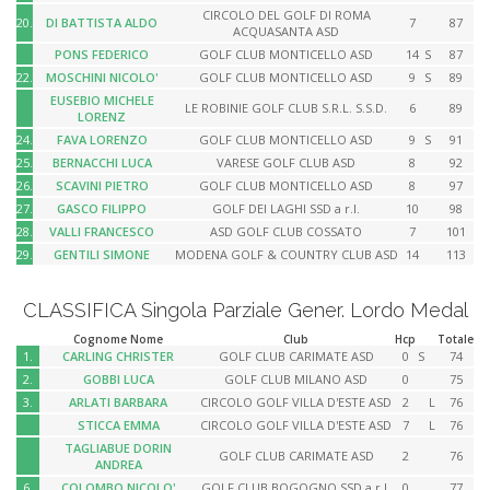
CIRCOLO DEL GOLF DI ROMA
20.
DI BATTISTA ALDO
7
87
ACQUASANTA ASD
PONS FEDERICO
GOLF CLUB MONTICELLO ASD
14
S
87
22.
MOSCHINI NICOLO'
GOLF CLUB MONTICELLO ASD
9
S
89
EUSEBIO MICHELE
LE ROBINIE GOLF CLUB S.R.L. S.S.D.
6
89
LORENZ
24.
FAVA LORENZO
GOLF CLUB MONTICELLO ASD
9
S
91
25.
BERNACCHI LUCA
VARESE GOLF CLUB ASD
8
92
26.
SCAVINI PIETRO
GOLF CLUB MONTICELLO ASD
8
97
27.
GASCO FILIPPO
GOLF DEI LAGHI SSD a r.l.
10
98
28.
VALLI FRANCESCO
ASD GOLF CLUB COSSATO
7
101
29.
GENTILI SIMONE
MODENA GOLF & COUNTRY CLUB ASD
14
113
CLASSIFICA Singola Parziale Gener. Lordo Medal
Cognome Nome
Club
Hcp
Totale
1.
CARLING CHRISTER
GOLF CLUB CARIMATE ASD
0
S
74
2.
GOBBI LUCA
GOLF CLUB MILANO ASD
0
75
3.
ARLATI BARBARA
CIRCOLO GOLF VILLA D'ESTE ASD
2
L
76
STICCA EMMA
CIRCOLO GOLF VILLA D'ESTE ASD
7
L
76
TAGLIABUE DORIN
GOLF CLUB CARIMATE ASD
2
76
ANDREA
6.
COLOMBO NICOLO'
GOLF CLUB BOGOGNO SSD a r.l.
0
77