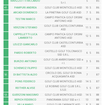
RAVIZZOTTI RICCARDO
5
85
S.r.l.
41.
PAMPURI ANDREA
GOLF CLUB MONTICELLO ASD
10
S
86
ARCADI DOMENICO
LA PINETINA GOLF CLUB ASD
7
S
86
CAMPO PRATICA GOLF ORSINI
TESTINI MARCO
10
S
86
ANTONIO ASD
GOLF CLUB CASTELCONTURBIA
VERZONI STEFANO
11
S
86
ASD
CAPPELLETTI LUCA
CAMPO PRATICA GOLF ORSINI
12
S
86
LAMBERTO
ANTONIO ASD
GOLF CLUB CASTELCONTURBIA
LEUZZI GIANCARLO
12
S
86
ASD
CASTELLO GOLF TOLCINASCO
PARDO ROBERTO
6
S
86
SSD S.R.L.
GOLF CLUB AMBROSIANO SSD a
BURZIO ANTONIO
3
S
86
r.l.
SCHEMOZ FILIPPO
GOLF CLUB MONTICELLO ASD
7
86
CIRCOLO DEL GOLF DI ROMA
50.
DI BATTISTA ALDO
7
87
ACQUASANTA ASD
PONS FEDERICO
GOLF CLUB MONTICELLO ASD
14
S
87
LE ROBINIE GOLF CLUB S.R.L.
REITHER ALVISE
5
S
87
S.S.D.
53.
GUERZONI MASSIMO
GOLF CLUB MONTICELLO ASD
14
S
88
REPICH FEDERICO
PANORAMA GOLF SSD a r.l.
13
88
VILLA MARIO
GOLF CLUB CARIMATE ASD
8
S
88