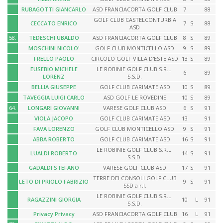
RUBAGOTTI GIANCARLO
ASD FRANCIACORTA GOLF CLUB
7
88
GOLF CLUB CASTELCONTURBIA
CECCATO ENRICO
7
S
88
ASD
58.
TEDESCHI UBALDO
ASD FRANCIACORTA GOLF CLUB
8
S
89
MOSCHINI NICOLO'
GOLF CLUB MONTICELLO ASD
9
S
89
FRELLO PAOLO
CIRCOLO GOLF VILLA D'ESTE ASD
13
S
89
EUSEBIO MICHELE
LE ROBINIE GOLF CLUB S.R.L.
6
89
LORENZ
S.S.D.
BELLIA GIUSEPPE
GOLF CLUB CARIMATE ASD
10
S
89
TAVEGGIA LUIGI CARLO
ASD GOLF LE ROVEDINE
10
S
89
64.
LONGARI GIOVANNI
VARESE GOLF CLUB ASD
6
S
91
VIOLA JACOPO
GOLF CLUB CARIMATE ASD
13
91
FAVA LORENZO
GOLF CLUB MONTICELLO ASD
9
S
91
ABBA ROBERTO
GOLF CLUB CARIMATE ASD
16
S
91
LE ROBINIE GOLF CLUB S.R.L.
LUALDI ROBERTO
14
S
91
S.S.D.
GADALDI STEFANO
VARESE GOLF CLUB ASD
17
S
91
TERRE DEI CONSOLI GOLF CLUB
LETO DI PRIOLO FABRIZIO
9
S
91
SSD a r.l.
LE ROBINIE GOLF CLUB S.R.L.
RAGAZZINI GIORGIA
10
L
91
S.S.D.
Privacy Privacy
ASD FRANCIACORTA GOLF CLUB
16
L
91