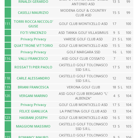
RINALDI GERARDO
13
S
99
ANTONIO ASD
MODENA GOLF & COUNTRY
CASELLI MAURIZIO
15
S
99
CLUB ASD
TORRI ROCCA NICCOLO'
111.
GOLF CLUB MONTICELLO ASD
17
100
GIUSE
FOTI VINCENZO
ASD TANKA GOLF VILLASIMIUS
9
S
100
Privacy Privacy
VARESE GOLF CLUB ASD
21
S
L
100
QUATTRONE VITTORIO
GOLF CLUB MONTICELLO ASD
15
S
100
Privacy Privacy
GOLF MARGARA SSD
16
L
100
116.
VALLI FRANCESCO
ASD GOLF CLUB COSSATO
7
101
CASTELLO GOLF TOLCINASCO
ROSSATTI PIER PAOLO
17
S
101
SSD S.R.L.
CASTELLO GOLF TOLCINASCO
118.
CARLE ALESSANDRO
12
102
SSD S.R.L.
119.
BRIANI FRANCESCA
VERONA GOLF CLUB
18
S
L
103
ASD GOLF CLUB BERGAMO "L'
120.
VERGANI MARINO
4
S
104
ALBENZA"
Privacy Privacy
GOLF CLUB MONTICELLO ASD
17
S
104
FELICE GIANLUCA
LA PINETINA GOLF CLUB ASD
13
104
123.
HASBANI JOSEPH
GOLF CLUB MONTICELLO ASD
16
S
105
CASTELLO GOLF TOLCINASCO
MAGGIONI MASSIMO
13
S
105
SSD S.R.L.
CASTELLO GOLF TOLCINASCO
125.
ROMANO' MAURO
9
S
106