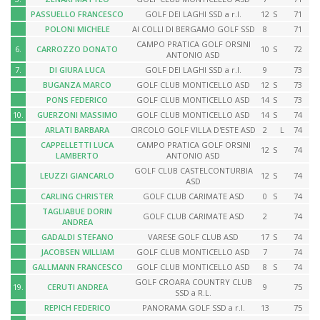
PASSUELLO FRANCESCO
GOLF DEI LAGHI SSD a r.l.
12
S
71
POLONI MICHELE
AI COLLI DI BERGAMO GOLF SSD
8
71
CAMPO PRATICA GOLF ORSINI
6.
CARROZZO DONATO
10
S
72
ANTONIO ASD
7.
DI GIURA LUCA
GOLF DEI LAGHI SSD a r.l.
9
73
BUGANZA MARCO
GOLF CLUB MONTICELLO ASD
12
S
73
PONS FEDERICO
GOLF CLUB MONTICELLO ASD
14
S
73
10.
GUERZONI MASSIMO
GOLF CLUB MONTICELLO ASD
14
S
74
ARLATI BARBARA
CIRCOLO GOLF VILLA D'ESTE ASD
2
L
74
CAPPELLETTI LUCA
CAMPO PRATICA GOLF ORSINI
12
S
74
LAMBERTO
ANTONIO ASD
GOLF CLUB CASTELCONTURBIA
LEUZZI GIANCARLO
12
S
74
ASD
CARLING CHRISTER
GOLF CLUB CARIMATE ASD
0
S
74
TAGLIABUE DORIN
GOLF CLUB CARIMATE ASD
2
74
ANDREA
GADALDI STEFANO
VARESE GOLF CLUB ASD
17
S
74
JACOBSEN WILLIAM
GOLF CLUB MONTICELLO ASD
7
74
GALLMANN FRANCESCO
GOLF CLUB MONTICELLO ASD
8
S
74
GOLF CROARA COUNTRY CLUB
19.
CERUTI ANDREA
9
75
SSD a R.L.
REPICH FEDERICO
PANORAMA GOLF SSD a r.l.
13
75