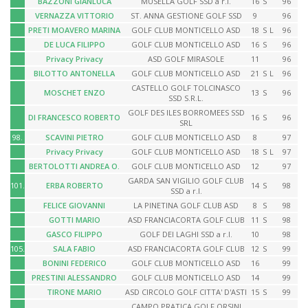
BAZZONI GIANLUCA
MUSELLA GOLF SSD a r.l.
16
S
96
VERNAZZA VITTORIO
ST. ANNA GESTIONE GOLF SSD
9
96
PRETI MOAVERO MARINA
GOLF CLUB MONTICELLO ASD
18
S
L
96
DE LUCA FILIPPO
GOLF CLUB MONTICELLO ASD
16
S
96
Privacy Privacy
ASD GOLF MIRASOLE
11
96
BILOTTO ANTONELLA
GOLF CLUB MONTICELLO ASD
21
S
L
96
CASTELLO GOLF TOLCINASCO
MOSCHET ENZO
13
S
96
SSD S.R.L.
GOLF DES ILES BORROMEES SSD
DI FRANCESCO ROBERTO
16
S
96
SRL
98.
SCAVINI PIETRO
GOLF CLUB MONTICELLO ASD
8
97
Privacy Privacy
GOLF CLUB MONTICELLO ASD
18
S
L
97
BERTOLOTTI ANDREA O.
GOLF CLUB MONTICELLO ASD
12
97
GARDA SAN VIGILIO GOLF CLUB
101.
ERBA ROBERTO
14
S
98
SSD a r.l.
FELICE GIOVANNI
LA PINETINA GOLF CLUB ASD
8
S
98
GOTTI MARIO
ASD FRANCIACORTA GOLF CLUB
11
S
98
GASCO FILIPPO
GOLF DEI LAGHI SSD a r.l.
10
98
105.
SALA FABIO
ASD FRANCIACORTA GOLF CLUB
12
S
99
BONINI FEDERICO
GOLF CLUB MONTICELLO ASD
16
99
PRESTINI ALESSANDRO
GOLF CLUB MONTICELLO ASD
14
99
TIRONE MARIO
ASD CIRCOLO GOLF CITTA' D'ASTI
15
S
99
CAMPO PRATICA GOLF ORSINI