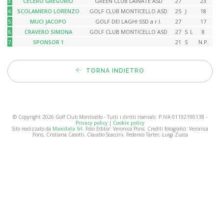
3.
CECERO GREGORIO
GREEN CLUB LAINATE ASD
27
23
4.
SCOLAMIERO LORENZO
GOLF CLUB MONTICELLO ASD
25
J
18
5.
MUCI JACOPO
GOLF DEI LAGHI SSD a r.l.
27
17
6.
CRAVERO SIMONA
GOLF CLUB MONTICELLO ASD
27
S
L
8
7.
SPONSOR 1
21
S
N.P.
TORNA INDIETRO
© Copyright 2026 Golf Club Monticello - Tutti i diritti riservati. P.IVA 01192190138 -
Privacy policy
|
Cookie policy
Sito realizzato da
Maxidata Srl
. Foto Editor: Veronica Pons. Crediti fotografici: Veronica
Pons, Cristiana Casotti, Claudio Scaccini, Federico Tarter, Luigi Zucca