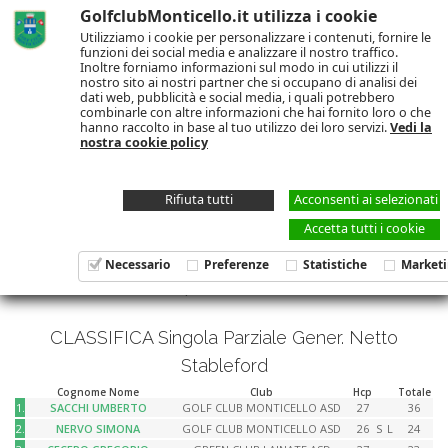
GolfclubMonticello.it utilizza i cookie
Utilizziamo i cookie per personalizzare i contenuti, fornire le
funzioni dei social media e analizzare il nostro traffico.
Inoltre forniamo informazioni sul modo in cui utilizzi il
nostro sito ai nostri partner che si occupano di analisi dei
dati web, pubblicità e social media, i quali potrebbero
CALENDARIO E
combinarle con altre informazioni che hai fornito loro o che
hanno raccolto in base al tuo utilizzo dei loro servizi.
Vedi la
CLASSIFICHE
nostra cookie policy
Rifiuta tutti
Acconsenti ai selezionati
Accetta tutti i cookie
General Play
Necessario
Preferenze
Statistiche
Market
18-10-2025 | Valori CBA:
GIRO 1 = 0
CLASSIFICA Singola Parziale Gener. Netto
Stableford
Cognome Nome
Club
Hcp
Totale
1.
SACCHI UMBERTO
GOLF CLUB MONTICELLO ASD
27
36
2.
NERVO SIMONA
GOLF CLUB MONTICELLO ASD
26
S
L
24