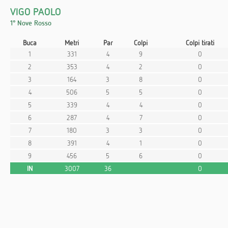
VIGO PAOLO
1° Nove Rosso
Buca
Metri
Par
Colpi
Colpi tirati
1
331
4
9
0
2
353
4
2
0
3
164
3
8
0
4
506
5
5
0
5
339
4
4
0
6
287
4
7
0
7
180
3
3
0
8
391
4
1
0
9
456
5
6
0
IN
3007
36
0