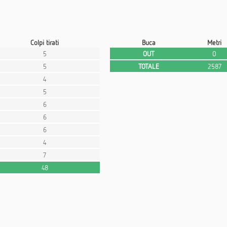
Colpi tirati
Buca
Metri
5
OUT
0
5
TOTALE
2587
4
5
6
6
6
4
7
48