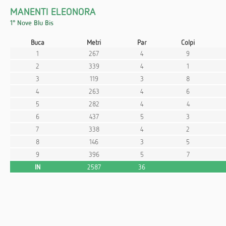
MANENTI ELEONORA
1° Nove Blu Bis
Buca
Metri
Par
Colpi
1
267
4
9
2
339
4
1
3
119
3
8
4
263
4
6
5
282
4
4
6
437
5
3
7
338
4
2
8
146
3
5
9
396
5
7
IN
2587
36