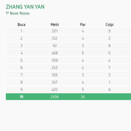
ZHANG YAN YAN
1° Nove Rosso
Buca
Metri
Par
Colpi
1
301
4
9
2
312
4
2
3
141
3
8
4
468
5
5
5
306
4
4
6
243
4
7
7
158
3
3
8
347
4
1
9
420
5
6
IN
2696
36