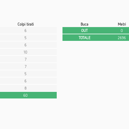
Colpi tirati
Buca
Metri
6
OUT
0
5
TOTALE
2696
6
10
7
7
5
6
8
60