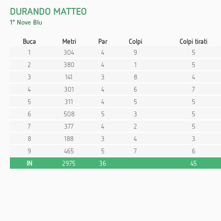
DURANDO MATTEO
1° Nove Blu
Buca
Metri
Par
Colpi
Colpi tirati
1
304
4
9
5
2
380
4
1
5
3
141
3
8
4
4
301
4
6
7
5
311
4
5
5
6
508
5
3
5
7
377
4
2
5
8
188
3
4
3
9
465
5
7
6
IN
2975
36
45