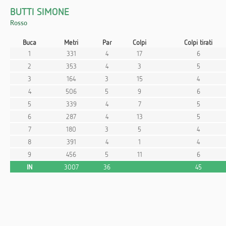
BUTTI SIMONE
Rosso
Buca
Metri
Par
Colpi
Colpi tirati
1
331
4
17
6
2
353
4
3
5
3
164
3
15
4
4
506
5
9
6
5
339
4
7
5
6
287
4
13
5
7
180
3
5
4
8
391
4
1
4
9
456
5
11
6
IN
3007
36
45