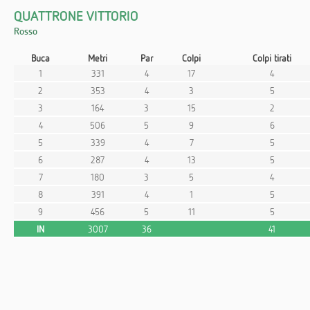
QUATTRONE VITTORIO
Rosso
Buca
Metri
Par
Colpi
Colpi tirati
1
331
4
17
4
2
353
4
3
5
3
164
3
15
2
4
506
5
9
6
5
339
4
7
5
6
287
4
13
5
7
180
3
5
4
8
391
4
1
5
9
456
5
11
5
IN
3007
36
41